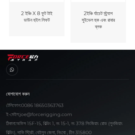
ফ্ল্যাট হুক সহ টো ডলি
ডি-রিং সহ 36ইঞ্চি x
বাস্কেট স্ট্র্যাপ
2ইঞ্চি গাড়ির অ্যাক্সেল
স্ট্র্যাপ
যোগাযোগ করুন
টেলিফোন:
0086 18650363763
ই-মেইল:
joe@forcerigging.com
ঠিকানা:অফিস 15F-15, বিল্ডিং 1, নং 15-1, নং 378 লিংজিয়াং রোড (লুনজিয়াং
বিল্ডিং), দাকি স্ট্রিট, বেইলুন জেলা, নিংবো , চীন 315800