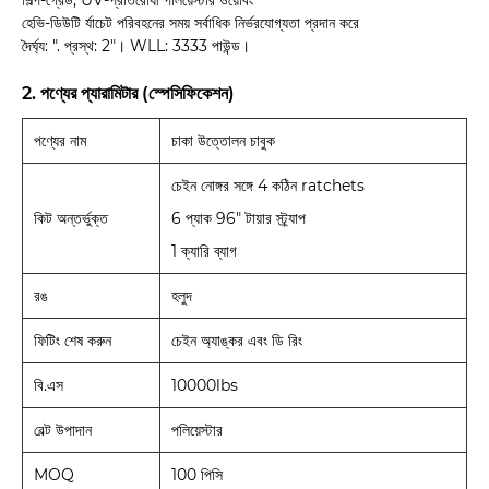
শিল্প-গ্রেড, UV-প্রতিরোধী পলিয়েস্টার ওয়েবিং
হেভি-ডিউটি ​​র্যাচেট পরিবহনের সময় সর্বাধিক নির্ভরযোগ্যতা প্রদান করে
দৈর্ঘ্য: ". প্রস্থ: 2"। WLL: 3333 পাউন্ড।
2. পণ্যের প্যারামিটার (স্পেসিফিকেশন)
পণ্যের নাম
চাকা উত্তোলন চাবুক
চেইন নোঙ্গর সঙ্গে 4 কঠিন ratchets
কিট অন্তর্ভুক্ত
6 প্যাক 96" টায়ার স্ট্র্যাপ
1 ক্যারি ব্যাগ
রঙ
হলুদ
ফিটিং শেষ করুন
চেইন অ্যাঙ্কর এবং ডি রিং
বি.এস
10000lbs
বেল্ট উপাদান
পলিয়েস্টার
MOQ
100 পিসি