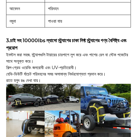
আবেদন
পরিবহন
নমুনা
পাওয়া যায়
3.চাই সহ 10000lbs ল্যাসো স্ট্র্যাপের চাকা লিফ্ট স্ট্র্যাপের পণ্য বৈশিষ্ট্য এবং
প্রয়োগ
ইনস্টল করা সহজ. স্ট্র্যাপগুলি টায়ারের চারপাশে লুপ করে এবং পাশের রেল বা স্টেক পকেটের
সাথে সংযুক্ত করে।
শিল্প-গ্রেড ওয়েবিং জলরোধী এবং UV-প্রতিরোধী।
হেভি-ডিউটি ​​র্যাচেট পরিবহনের সময় অসামান্য নির্ভরযোগ্যতা প্রদান করে।
রাতে হলুদ রঙ দেখা যায়।