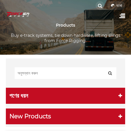
ভাষা
Products
Buy e-track systems, tie down hardware, lifting slings
from Force Rigging.
পণের ধরন
New Products