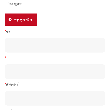
টাও স্ট্র্যাপস
অনুসন্ধান পাঠান
*
নাম
*
*
টেলিফোন /