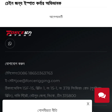
চেইন জন্য ইস্পাত কর্নার অভিভাবক
আগে
পরবর্তী
যোগাযোগ করুন
টেলিফোন:
0086 18650363763
ই-মেইল:
joe@forcerigging.com
ঠিকানা:অফিস 15F-15, বিল্ডিং 1, নং 15-1, নং 378 লিংজিয়াং রোড (লুনজিয়াং
বিল্ডিং), দাকি স্ট্রিট, বেইলুন জেলা, নিংবো , চীন 315800
X
গোপনীয়তা নীতি