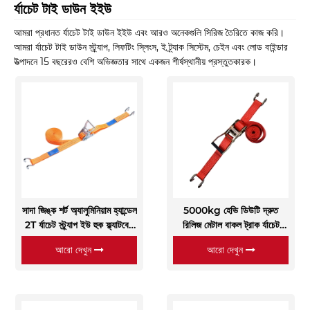
র্যাচেট টাই ডাউন ইইউ
আমরা প্রধানত র্যাচেট টাই ডাউন ইইউ এবং আরও অনেকগুলি সিরিজ তৈরিতে কাজ করি।
আমরা র্যাচেট টাই ডাউন স্ট্র্যাপ, লিফটিং স্লিংস, ই ট্র্যাক সিস্টেম, চেইন এবং লোড বাইন্ডার
উত্পাদনে 15 বছরেরও বেশি অভিজ্ঞতার সাথে একজন শীর্ষস্থানীয় প্রস্তুতকারক।
সাদা জিঙ্ক শর্ট অ্যালুমিনিয়াম হ্যান্ডেল
5000kg হেভি ডিউটি ​​দ্রুত
2T র্যাচেট স্ট্র্যাপ ইউ হুক ফ্ল্যাটবেড
রিলিজ মেটাল বাকল ট্রাক র্যাচেট
ট্রাক কার্গো পরিবহনের জন্য ডিজাইন
স্ট্র্যাপস
আরো দেখুন
আরো দেখুন
করা হয়েছে