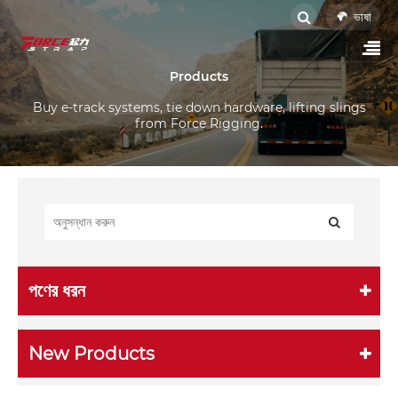
ভাষা
Products
Buy e-track systems, tie down hardware, lifting slings
from Force Rigging.
পণের ধরন
New Products