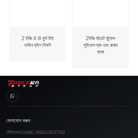
2 ইঞ্চি X 8 ফুট টাই
2ইঞ্চি র্যাচেট স্ট্র্যাপ
ডাউন হুইল লিফট
সুইভেল হুক এবং রাবার
ব্লক
যোগাযোগ করুন
টেলিফোন:
0086 18650363763