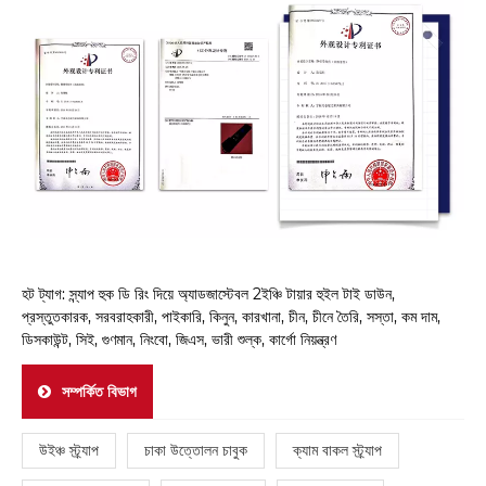
হট ট্যাগ: স্ন্যাপ হুক ডি রিং দিয়ে অ্যাডজাস্টেবল 2ইঞ্চি টায়ার হুইল টাই ডাউন,
প্রস্তুতকারক, সরবরাহকারী, পাইকারি, কিনুন, কারখানা, চীন, চীনে তৈরি, সস্তা, কম দাম,
ডিসকাউন্ট, সিই, গুণমান, নিংবো, জিএস, ভারী শুল্ক, কার্গো নিয়ন্ত্রণ
সম্পর্কিত বিভাগ
উইঞ্চ স্ট্র্যাপ
চাকা উত্তোলন চাবুক
ক্যাম বাকল স্ট্র্যাপ