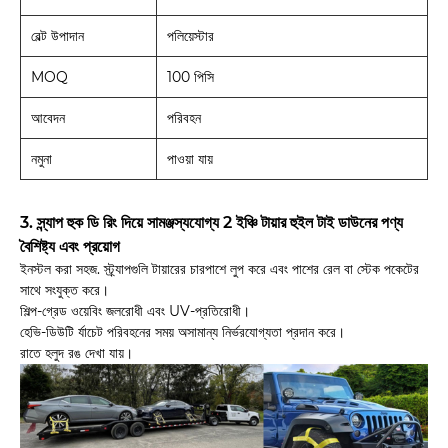
বেল্ট উপাদান
পলিয়েস্টার
MOQ
100 পিসি
আবেদন
পরিবহন
নমুনা
পাওয়া যায়
3. স্ন্যাপ হুক ডি রিং দিয়ে সামঞ্জস্যযোগ্য 2 ইঞ্চি টায়ার হুইল টাই ডাউনের পণ্য
বৈশিষ্ট্য এবং প্রয়োগ
ইনস্টল করা সহজ. স্ট্র্যাপগুলি টায়ারের চারপাশে লুপ করে এবং পাশের রেল বা স্টেক পকেটের
সাথে সংযুক্ত করে।
শিল্প-গ্রেড ওয়েবিং জলরোধী এবং UV-প্রতিরোধী।
হেভি-ডিউটি ​​র্যাচেট পরিবহনের সময় অসামান্য নির্ভরযোগ্যতা প্রদান করে।
রাতে হলুদ রঙ দেখা যায়।