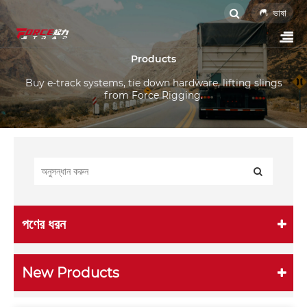
ভাষা
Products
Buy e-track systems, tie down hardware, lifting slings
from Force Rigging.
পণের ধরন
New Products