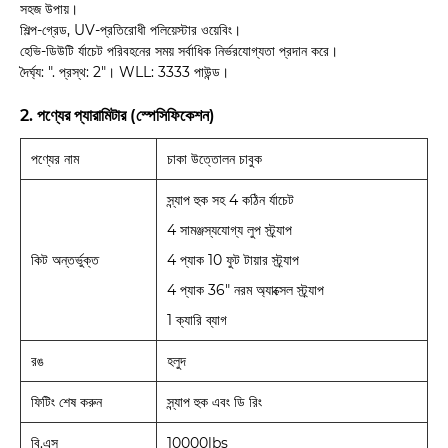
সহজ উপায়।
শিল্প-গ্রেড, UV-প্রতিরোধী পলিয়েস্টার ওয়েবিং।
হেভি-ডিউটি ​​র্যাচেট পরিবহনের সময় সর্বাধিক নির্ভরযোগ্যতা প্রদান করে।
দৈর্ঘ্য: ". প্রস্থ: 2"। WLL: 3333 পাউন্ড।
2. পণ্যের প্যারামিটার (স্পেসিফিকেশন)
পণ্যের নাম
চাকা উত্তোলন চাবুক
স্ন্যাপ হুক সহ 4 কঠিন র্যাচেট
4 সামঞ্জস্যযোগ্য লুপ স্ট্র্যাপ
কিট অন্তর্ভুক্ত
4 প্যাক 10 ফুট টায়ার স্ট্র্যাপ
4 প্যাক 36" নরম অ্যাক্সেল স্ট্র্যাপ
1 ক্যারি ব্যাগ
রঙ
হলুদ
ফিটিং শেষ করুন
স্ন্যাপ হুক এবং ডি রিং
বি.এস
10000lbs