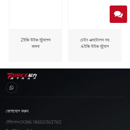
2ইঞ্চি উইঞ্চ স্ট্র্যাপস
চেইন এক্সটেনশন সহ
কমলা
4ইঞ্চি উইঞ্চ স্ট্র্যাপ
যোগাযোগ করুন
টেলিফোন:
0086 18650363763