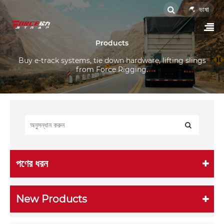
ভাষা
Products
Buy e-track systems, tie down hardware, lifting slings
from Force Rigging.
পণের ধরন
New Products