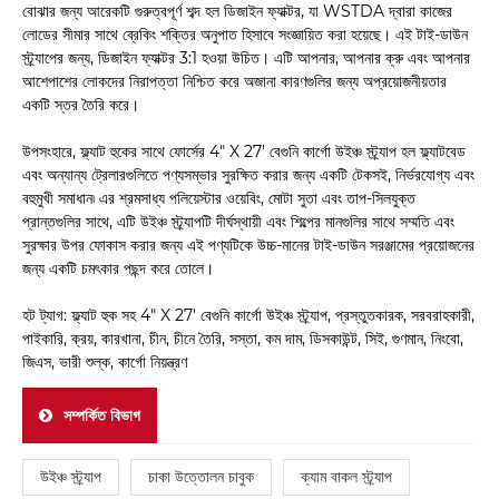
বোঝার জন্য আরেকটি গুরুত্বপূর্ণ শব্দ হল ডিজাইন ফ্যাক্টর, যা WSTDA দ্বারা কাজের
লোডের সীমার সাথে ব্রেকিং শক্তির অনুপাত হিসাবে সংজ্ঞায়িত করা হয়েছে। এই টাই-ডাউন
স্ট্র্যাপের জন্য, ডিজাইন ফ্যাক্টর 3:1 হওয়া উচিত। এটি আপনার, আপনার ক্রু এবং আপনার
আশেপাশের লোকদের নিরাপত্তা নিশ্চিত করে অজানা কারণগুলির জন্য অপ্রয়োজনীয়তার
একটি স্তর তৈরি করে।
উপসংহারে, ফ্ল্যাট হুকের সাথে ফোর্সের 4" X 27' বেগুনি কার্গো উইঞ্চ স্ট্র্যাপ হল ফ্ল্যাটবেড
এবং অন্যান্য ট্রেলারগুলিতে পণ্যসম্ভার সুরক্ষিত করার জন্য একটি টেকসই, নির্ভরযোগ্য এবং
বহুমুখী সমাধান৷ এর শ্রমসাধ্য পলিয়েস্টার ওয়েবিং, মোটা সুতা এবং তাপ-সিলযুক্ত
প্রান্তগুলির সাথে, এটি উইঞ্চ স্ট্র্যাপটি দীর্ঘস্থায়ী এবং শিল্পের মানগুলির সাথে সম্মতি এবং
সুরক্ষার উপর ফোকাস করার জন্য এই পণ্যটিকে উচ্চ-মানের টাই-ডাউন সরঞ্জামের প্রয়োজনের
জন্য একটি চমৎকার পছন্দ করে তোলে।
হট ট্যাগ: ফ্ল্যাট হুক সহ 4" X 27' বেগুনি কার্গো উইঞ্চ স্ট্র্যাপ, প্রস্তুতকারক, সরবরাহকারী,
পাইকারি, ক্রয়, কারখানা, চীন, চীনে তৈরি, সস্তা, কম দাম, ডিসকাউন্ট, সিই, গুণমান, নিংবো,
জিএস, ভারী শুল্ক, কার্গো নিয়ন্ত্রণ
সম্পর্কিত বিভাগ
উইঞ্চ স্ট্র্যাপ
চাকা উত্তোলন চাবুক
ক্যাম বাকল স্ট্র্যাপ