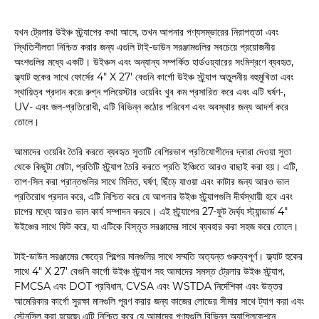
যখন ট্রেলার উইঞ্চ স্ট্র্যাপের কথা আসে, তখন আপনার পণ্যসম্ভারের নিরাপত্তা এবং
স্থিতিশীলতা নিশ্চিত করার জন্য এগুলি টাই-ডাউন সরঞ্জামগুলির সবচেয়ে প্রয়োজনীয়
অংশগুলির মধ্যে একটি। উইঞ্চস এবং অন্যান্য সম্পর্কিত হার্ডওয়্যারের সংমিশ্রণে ব্যবহৃত,
ফ্ল্যাট হুকের সাথে ফোর্সের 4" X 27' বেগুনি কার্গো উইঞ্চ স্ট্র্যাপ অতুলনীয় বহুমুখিতা এবং
স্থায়িত্ব প্রদান করে৷ রুগ্ন পলিয়েস্টার ওয়েবিং খুব কম প্রসারিত করে এবং এটি ঘর্ষণ-,
UV- এবং জল-প্রতিরোধী, এটি বিভিন্ন কঠোর পরিবেশ এবং অবস্থার জন্য আদর্শ করে
তোলে।
আমাদের ওয়েবিং তৈরি করতে ব্যবহৃত সুতাটি বেশিরভাগ প্রতিযোগীদের দ্বারা দেওয়া সুতা
থেকে কিছুটা মোটা, প্রতিটি স্ট্র্যাপ তৈরি করতে প্রতি ইঞ্চিতে আরও বাছাই করা হয়। এটি,
তাপ-সিল করা প্রান্তগুলির সাথে মিলিত, ঘর্ষণ, ছিঁড়ে যাওয়া এবং কাটার জন্য আরও ভাল
প্রতিরোধ প্রদান করে, এটি নিশ্চিত করে যে আপনার উইঞ্চ স্ট্র্যাপগুলি দীর্ঘস্থায়ী হবে এবং
চাপের মধ্যে আরও ভাল কার্য সম্পাদন করবে। এই স্ট্র্যাপের 27-ফুট দৈর্ঘ্য স্ট্যান্ডার্ড 4"
উইঞ্চের সাথে ফিট করে, যা এটিকে বিস্তৃত সরঞ্জামের সাথে ব্যবহার করা সহজ করে তোলে।
টাই-ডাউন সরঞ্জামের ক্ষেত্রে শিল্পের মানগুলির সাথে সম্মতি অত্যন্ত গুরুত্বপূর্ণ। ফ্ল্যাট হুকের
সাথে 4" X 27' বেগুনি কার্গো উইঞ্চ স্ট্র্যাপ সহ আমাদের সমস্ত ট্রেলার উইঞ্চ স্ট্র্যাপ,
FMCSA এবং DOT প্রবিধান, CVSA এবং WSTDA নির্দেশিকা এবং উত্তর
আমেরিকার কার্গো সুরক্ষা মানগুলি পূরণ করার জন্য কাজের লোডের সীমার সাথে ট্যাগ করা এবং
স্টেনসিল করা হয়েছে৷ এটি নিশ্চিত করে যে আমাদের পণ্যগুলি বিভিন্ন অ্যাপ্লিকেশনে