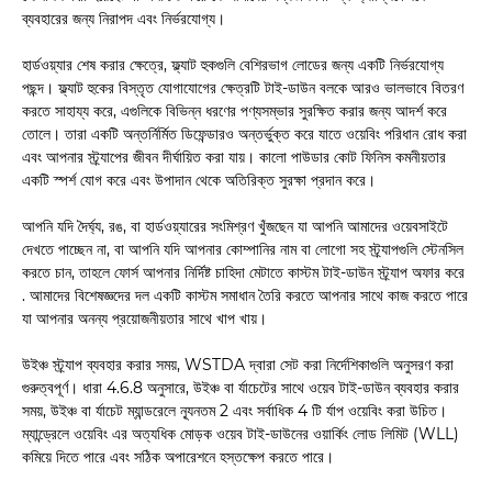
ব্যবহারের জন্য নিরাপদ এবং নির্ভরযোগ্য।
হার্ডওয়্যার শেষ করার ক্ষেত্রে, ফ্ল্যাট হুকগুলি বেশিরভাগ লোডের জন্য একটি নির্ভরযোগ্য
পছন্দ। ফ্ল্যাট হুকের বিস্তৃত যোগাযোগের ক্ষেত্রটি টাই-ডাউন বলকে আরও ভালভাবে বিতরণ
করতে সাহায্য করে, এগুলিকে বিভিন্ন ধরণের পণ্যসম্ভার সুরক্ষিত করার জন্য আদর্শ করে
তোলে। তারা একটি অন্তর্নির্মিত ডিফেন্ডারও অন্তর্ভুক্ত করে যাতে ওয়েবিং পরিধান রোধ করা
এবং আপনার স্ট্র্যাপের জীবন দীর্ঘায়িত করা যায়। কালো পাউডার কোট ফিনিস কমনীয়তার
একটি স্পর্শ যোগ করে এবং উপাদান থেকে অতিরিক্ত সুরক্ষা প্রদান করে।
আপনি যদি দৈর্ঘ্য, রঙ, বা হার্ডওয়্যারের সংমিশ্রণ খুঁজছেন যা আপনি আমাদের ওয়েবসাইটে
দেখতে পাচ্ছেন না, বা আপনি যদি আপনার কোম্পানির নাম বা লোগো সহ স্ট্র্যাপগুলি স্টেনসিল
করতে চান, তাহলে ফোর্স আপনার নির্দিষ্ট চাহিদা মেটাতে কাস্টম টাই-ডাউন স্ট্র্যাপ অফার করে
. আমাদের বিশেষজ্ঞদের দল একটি কাস্টম সমাধান তৈরি করতে আপনার সাথে কাজ করতে পারে
যা আপনার অনন্য প্রয়োজনীয়তার সাথে খাপ খায়।
উইঞ্চ স্ট্র্যাপ ব্যবহার করার সময়, WSTDA দ্বারা সেট করা নির্দেশিকাগুলি অনুসরণ করা
গুরুত্বপূর্ণ। ধারা 4.6.8 অনুসারে, উইঞ্চ বা র্যাচেটের সাথে ওয়েব টাই-ডাউন ব্যবহার করার
সময়, উইঞ্চ বা র্যাচেট ম্যান্ডরেলে ন্যূনতম 2 এবং সর্বাধিক 4 টি র্যাপ ওয়েবিং করা উচিত।
ম্যান্ড্রেলে ওয়েবিং এর অত্যধিক মোড়ক ওয়েব টাই-ডাউনের ওয়ার্কিং লোড লিমিট (WLL)
কমিয়ে দিতে পারে এবং সঠিক অপারেশনে হস্তক্ষেপ করতে পারে।