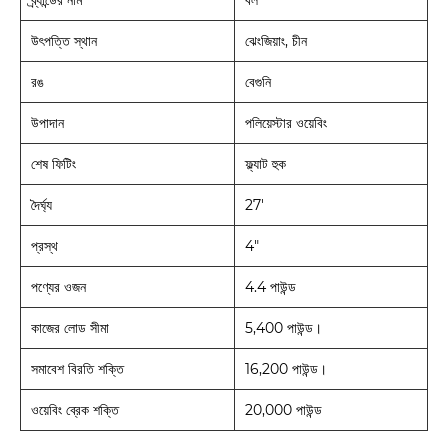
ব্র্যান্ডের নাম
বল
উৎপত্তি স্থান
ঝেংজিয়াং, চীন
রঙ
বেগুনি
উপাদান
পলিয়েস্টার ওয়েবিং
শেষ ফিটিং
ফ্ল্যাট হুক
দৈর্ঘ্য
27'
প্রস্থ
4"
পণ্যের ওজন
4.4 পাউন্ড
কাজের লোড সীমা
5,400 পাউন্ড।
সমাবেশ বিরতি শক্তি
16,200 পাউন্ড।
ওয়েবিং ব্রেক শক্তি
20,000 পাউন্ড