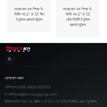
তারের হুক এবং স্প্রিং ই-
তারের হুক এবং স্প্রিং ই-
ফিটিং সহ 2'' X 12' নীল
ফিটিং সহ 2'' X 12'
ই-ট্র্যাক র‌্যাচেট স্ট্র্যাপ
হেভি ডিউটি ​​ই-ট্র্যাক
র‌্যাচেট স্ট্র্যাপ
যোগাযোগ করুন
টেলিফোন:
0086 18650363763
ই-মেইল:
joe@forcerigging.com
ঠিকানা:অফিস 15F-15, বিল্ডিং 1, নং 15-1, নং 378 লিংজিয়াং রোড (লুনজিয়াং