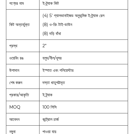
পণ্যের নাম
ই-ট্র্যাক কিট
(4) 5' গ্যালভানাইজড অনুভূমিক ই-ট্র্যাক রেল
কিট অন্তর্ভুক্ত
(8) ও-রিং টাই-ডাউন
(8) দড়ি বাঁধা
প্রস্থ
2”
ওয়েবিং রঙ
হলুদ/নীল/ধূসর
উপাদান
ইস্পাত এবং পলিয়েস্টার
শেষ করুন
দস্তা ধাতুপট্টাবৃত
প্রকার/আকৃতি
ই ট্র্যাক
MOQ
100 পিসি
আবেদন
কন্ট্রোল চার্জ
নমুনা
পাওয়া যায়