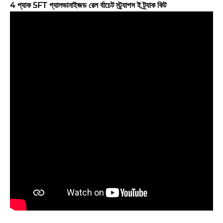
4 প্যাক 5FT গ্যালভানাইজড রেল র্যাচেট স্ট্র্যাপস ই ট্র্যাক কিট