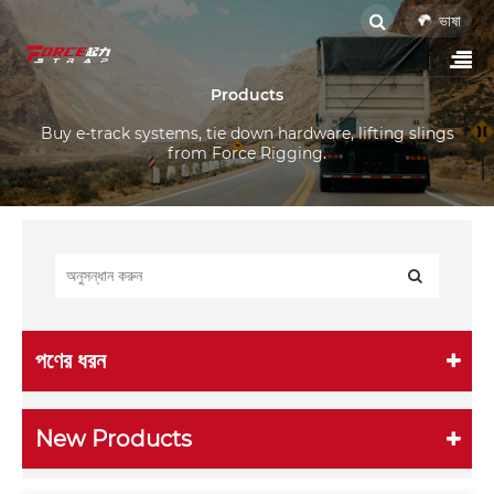
ভাষা
Products
Buy e-track systems, tie down hardware, lifting slings
from Force Rigging.
পণের ধরন
New Products