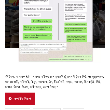
হট ট্যাগ: 4 প্যাক 5FT গ্যালভানাইজড রেল র‌্যাচেট স্ট্র্যাপস ই ট্র্যাক কিট, প্রস্তুতকারক,
সরবরাহকারী, পাইকারি, কিনুন, কারখানা, চীন, চীনে তৈরি, সস্তা, কম দাম, ডিসকাউন্ট, সিই,
গুণমান, নিংবো, জিএস, ভারী শুল্ক, কার্গো নিয়ন্ত্রণ
সম্পর্কিত বিভাগ