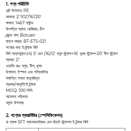
1. পণ্য পরিচিতি
বেল্ট উপাদান: PE
আকার: 2''X12'/16'/20'
ক্ষমতা: 1467 পাউন্ড
উৎপত্তি স্থান: ঝেজিয়াং, চীন
ব্র্যান্ড নাম: Botuan
মডেল নম্বর: BT-ETS-021
পণ্যের নাম: ই-ট্র্যাক কিট
কিট অন্তর্ভুক্ত:(4) 5' রেল (16)12' হলুদ স্ট্র্যাপ+16' ধূসর স্ট্র্যাপ+20' নীল স্ট্র্যাপ
প্রস্থ: 2"
ওয়েবিং রঙ: হলুদ, নীল, ধূসর
উপাদান: ইস্পাত এবং পলিয়েস্টার
সমাপ্তি: দস্তা ধাতুপট্টাবৃত
প্রকার/আকৃতি:ই ট্র্যাক
MOQ: 100 পিসি
আবেদন: পরিবহন
নমুনা: উপলব্ধ
2. পণ্যের প্যারামিটার (স্পেসিফিকেশন)
4 প্যাক 5FT গ্যালভানাইজড রেল র্যাচেট স্ট্র্যাপস ই ট্র্যাক কিট