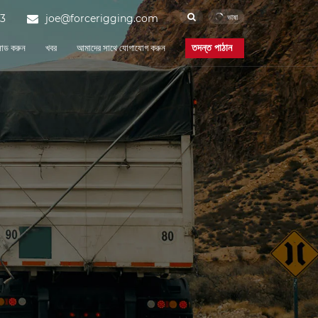
ভাষা
3
joe@forcerigging.com
তদন্ত পাঠান
োড করুন
খবর
আমাদের সাথে যোগাযোগ করুন
কর্পোরেট সংবাদ
শিল্প সংবাদ
FAQ
ক্যাম বাকল স্ট্র্যাপ
Force Rigging is one of the
ত্য এবং প্রকৌশল
শিপিং এবং পোর্ট
famous China Cam
Buckle Strap
manufacturers and Cam
Buckle Strap suppliers.
Our factory specializes in
manufacturing of Cam
Buckle Strap.
অন্তহীন চাবুক
Force Rigging is one of the
famous China Endless