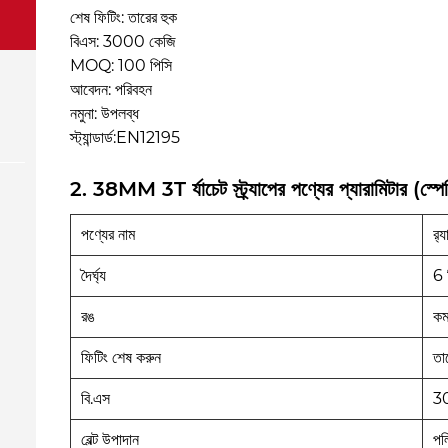
শেষ ফিটিং: তারের হুক
বিএস: 3000 কেজি
MOQ: 100 পিসি
আবেদন: পরিবহন
নমুনা: উপলব্ধ
স্ট্যান্ডার্ড:EN12195
2. 38MM 3T র্যাচেট স্ট্র্যাপের পণ্যের প্যারামিটার (স্প
পণ্যের নাম
র‌্
দৈর্ঘ্য
6 
রঙ
কম
ফিটিং শেষ করুন
তা
বি.এস
3
বেল্ট উপাদান
পলি