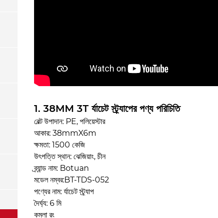
1. 38MM 3T র্যাচেট স্ট্র্যাপের পণ্য পরিচিতি
বেল্ট উপাদান: PE, পলিয়েস্টার
আকার: 38mmX6m
ক্ষমতা: 1500 কেজি
উৎপত্তি স্থান: ঝেজিয়াং, চীন
ব্র্যান্ড নাম: Botuan
মডেল নম্বর:BT-TDS-052
পণ্যের নাম: র্যাচেট স্ট্র্যাপ
দৈর্ঘ্য: 6 মি
কমলা রং