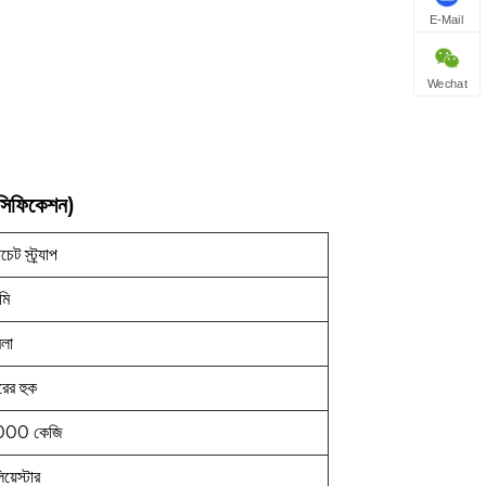
E-Mail
Wechat
েসিফিকেশন)
যাচেট স্ট্র্যাপ
মি
লা
রের হুক
000 কেজি
য়েস্টার