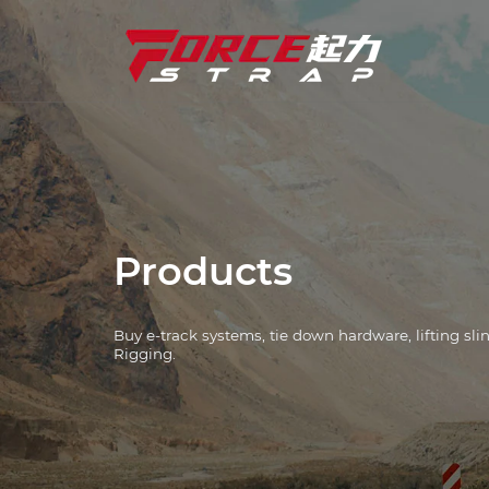
টাই ডাউন স্ট্র্যাপ
শিল্প সমাধান
হার্ডওয়্যার টাই ডাউন
ই-ট্র্যাক সিস্টেম
Products
উইঞ্চ
Buy e-track systems, tie down hardware, lifting sl
এল ট্র্যাক সিস্টেম
Rigging.
চেইন এবং বাইন্ডার
কর্নার প্রোটেক্টর
Slings উত্তোলন