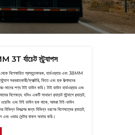
Strap manufacturers and
Endless Strap suppliers. If
you trust us, please
choose us as one of your
suppliers.
3T র্যাচেট স্ট্র্যাপস
থেকে বিশেষায়িত প্রস্তুতকারক, হার্ডওয়্যার এবং 38MM
 স্ট্র্যাপ সরবরাহকারী/ফ্যাক্টরি, ফিতে এবং হুক উত্পাদনের
চ্চ-মানের পণ্য টাই ডাউন করি। টাই ডাউন হার্ডওয়্যার এবং
দের বিশেষত্ব. যদিও একটি সাধারণ র‌্যাচেট স্ট্র্যাপে র‌্যাচেট,
ার ওয়েবিং এবং টাই ডাউন হুক থাকে, আমরা টাই-ডাউন
র বিভিন্ন বিকল্পের জন্য বিভিন্ন ধরণের বিশেষত্বের র‌্যাচেট,
ল এবং ওভার সেন্টার বাকল অফার করি।