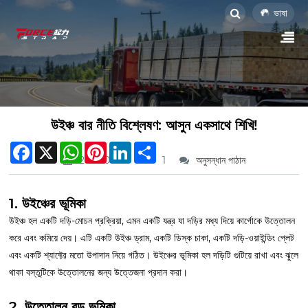
ভাষা
উইঞ্চ বার নীতি বিশ্লেষণ: আসুন একসাথে শিখি!
Facebook
X
WhatsApp
Pinterest
LinkedIn
Share
2025.04.23
1
অনুসন্ধান পাঠান
1. উইঞ্চের ভূমিকা
উইঞ্চ হল একটি দড়ি-মোচন প্রক্রিয়া, এমন একটি যন্ত্র যা দড়ির মধ্য দিয়ে কার্গোকে উত্তোলন
করে এবং কমিয়ে দেয়। এটি একটি উইঞ্চ ড্রাম, একটি ডিস্ক চাকা, একটি দড়ি-ওয়াইন্ডিং প্লেট
এবং একটি শ্যাফ্টের মতো উপাদান নিয়ে গঠিত। উইঞ্চের ভূমিকা হল দড়িটি গুটিয়ে রাখা এবং ঝুলে
থাকা বস্তুটিকে উত্তোলনের জন্য উত্তেজনা প্রদান করা।
2. উত্তোলন রড ভূমিকা