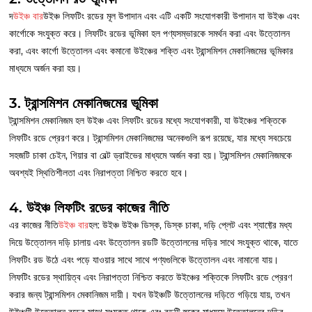
দ
উইঞ্চ বার
উইঞ্চ লিফটিং রডের মূল উপাদান এবং এটি একটি সংযোগকারী উপাদান যা উইঞ্চ এবং
কার্গোকে সংযুক্ত করে। লিফটিং রডের ভূমিকা হল পণ্যসম্ভারকে সমর্থন করা এবং উত্তোলন
করা, এবং কার্গো উত্তোলন এবং কমানো উইঞ্চের শক্তি এবং ট্রান্সমিশন মেকানিজমের ভূমিকার
মাধ্যমে অর্জন করা হয়।
3. ট্রান্সমিশন মেকানিজমের ভূমিকা
ট্রান্সমিশন মেকানিজম হল উইঞ্চ এবং লিফটিং রডের মধ্যে সংযোগকারী, যা উইঞ্চের শক্তিকে
লিফটিং রডে প্রেরণ করে। ট্রান্সমিশন মেকানিজমের অনেকগুলি রূপ রয়েছে, যার মধ্যে সবচেয়ে
সহজটি চাকা চেইন, গিয়ার বা বেল্ট ড্রাইভের মাধ্যমে অর্জন করা হয়। ট্রান্সমিশন মেকানিজমকে
অবশ্যই স্থিতিশীলতা এবং নিরাপত্তা নিশ্চিত করতে হবে।
4. উইঞ্চ লিফটিং রডের কাজের নীতি
এর কাজের নীতি
উইঞ্চ বার
হল: উইঞ্চ উইঞ্চ ডিস্ক, ডিস্ক চাকা, দড়ি প্লেট এবং শ্যাফ্টের মধ্য
দিয়ে উত্তোলন দড়ি চালায় এবং উত্তোলন রডটি উত্তোলনের দড়ির সাথে সংযুক্ত থাকে, যাতে
লিফটিং রড উঠে এবং পড়ে যাওয়ার সাথে সাথে পণ্যগুলিকে উত্তোলন এবং নামানো যায়।
লিফটিং রডের স্থায়িত্ব এবং নিরাপত্তা নিশ্চিত করতে উইঞ্চের শক্তিকে লিফটিং রডে প্রেরণ
করার জন্য ট্রান্সমিশন মেকানিজম দায়ী। যখন উইঞ্চটি উত্তোলনের দড়িতে গড়িয়ে যায়, তখন
উইঞ্চটি উত্তোলন রডের সাথে সংযুক্ত থাকে এবং রডটি হুকের মাধ্যমে উত্তোলনের দড়ির