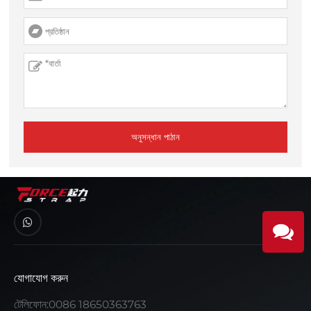
অনুসন্ধান পাঠান
যোগাযোগ করুন
টেলিফোন:
0086 18650363763