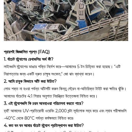
প্রায়শই জিজ্ঞাসিত প্রশ্ন (FAQ)
1. র্যাচেট স্ট্র্যাপের রেখাগুলির অর্থ কী?
লাইনগুলি স্ট্র্যাপের ভাঙার শক্তি নির্দেশ করে—আমাদের 5 টন চিহ্নিত করা হয়েছে। "এটি
নিরাপত্তার জন্য একটি দ্রুত চাক্ষুষ সংকেত," জো ঝাং ব্যাখ্যা করেন।
2. আমি চাবুক কিভাবে আঁট করা উচিত?
লোড শক্ত না হওয়া পর্যন্ত আঁটসাঁট করুন কিন্তু স্ট্রেন না-অতিরিক্ত টাইট করা ক্ষতির ঝুঁকি।
আমাদের র্যাচেটের 4:1 গিয়ার অনুপাত নিয়ন্ত্রিত উত্তেজনা নিশ্চিত করে।
3. এই স্ট্র্যাপগুলি কি চরম আবহাওয়া পরিচালনা করতে পারে?
হ্যাঁ! আমাদের UV-প্রতিরোধী ওয়েবিং 2,000 ঘন্টা সূর্যালোক সহ্য করে এবং ল্যাব পরীক্ষাগুলি
-40°C থেকে 80°C পর্যন্ত কর্মক্ষমতা নিশ্চিত করে৷
4. কত ঘন ঘন আমার র্যাচেট স্ট্র্যাপ প্রতিস্থাপন করা উচিত?