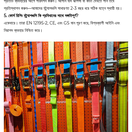
প্রতিটি ব্যবহারের আগে পরিদর্শন করুন। আপনি যদি ঝাপসা বা কাটা দেখতে পান তবে
প্রতিস্থাপন করুন—আমাদের স্ট্র্যাপগুলি সাধারণত 2-3 বছর ধরে সঠিক যত্নে স্থায়ী হয়।
5. ফোর্স রিগিং স্ট্র্যাপগুলি কি প্রবিধানের সাথে সঙ্গতিপূর্ণ?
একেবারে। তারা EN 12195-2, CE, এবং GS মান পূরণ করে, বিশ্বব্যাপী আইনি এবং
নিরাপদ ব্যবহার নিশ্চিত করে।