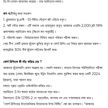
15-টন চালান আনলোড করেছে - তার সর্বোত্তম দক্ষতা।
ধাপ 4:
দীর্ঘায়ু জন্য সংরক্ষণ
1. সুন্দরভাবে কুণ্ডলী - 10-মিটার স্ট্রেপে জট এড়িয়ে চলুন।
2. স্মার্ট স্টোর করুন - এটি শুকনো এবং ছায়াযুক্ত রাখুন; আমাদের ওয়েবিং 2,000 ঘন্টা ইউভি
এক্সপোজার প্রতিরোধ করে (জিএস মান অনুযায়ী)।
3. পরিদর্শন করুন - নির্ভরযোগ্যতা নিশ্চিত করতে পরিধান পরীক্ষা করুন।
প্রো টিপ: একটি র‌্যাকে স্ট্র্যাপ ঝুলিয়ে রাখুন বা ফোর্স রিগিং-এর গিয়ার ব্যাগ ব্যবহার করুন—
ক্লায়েন্টরা 30% দীর্ঘ স্ট্র্যাপ লাইফের রিপোর্ট করে৷
ফোর্স রিগিংকে কী দাঁড় করিয়ে দেয় ?
আমাদের স্ট্র্যাপগুলি কেবল সরঞ্জাম নয় - সেগুলি সমাধান। বাস্তব-বিশ্বের পরিস্থিতিতে পরীক্ষা
করা হয়েছে (যেমন, জিনজিয়াং জুড়ে উইন্ড টারবাইন ব্লেড সুরক্ষিত করার জন্য একটি 2024
ট্রায়াল), তারা প্রদান করে:
দক্ষতা: দ্রুত থ্রেডিং ডাউনটাইম কমিয়ে দেয়।
স্থায়িত্ব: 5-টন ক্ষমতা কঠোর আবহাওয়া সহ্য করে।
নিরাপত্তা: EN 12195-2 তে প্রত্যয়িত, আপনার দল এবং পণ্যসম্ভার রক্ষা করে।
"ফোর্স রিগিংয়ের উত্তরাধিকার উদ্ভাবনের উপর নির্মিত," জো ঝাং বলেছেন। "আমাদের