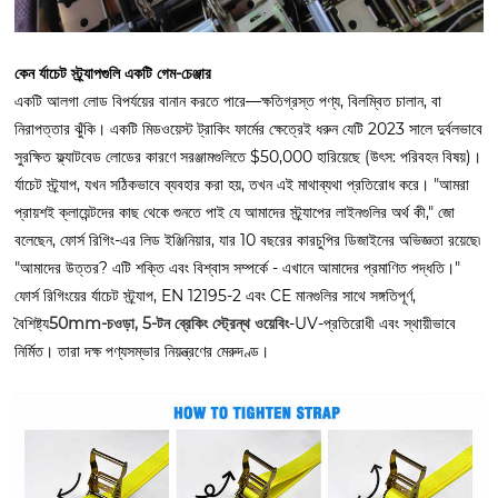
কেন র্যাচেট স্ট্র্যাপগুলি একটি গেম-চেঞ্জার
একটি আলগা লোড বিপর্যয়ের বানান করতে পারে—ক্ষতিগ্রস্ত পণ্য, বিলম্বিত চালান, বা
নিরাপত্তার ঝুঁকি। একটি মিডওয়েস্ট ট্রাকিং ফার্মের ক্ষেত্রেই ধরুন যেটি 2023 সালে দুর্বলভাবে
সুরক্ষিত ফ্ল্যাটবেড লোডের কারণে সরঞ্জামগুলিতে $50,000 হারিয়েছে (উৎস: পরিবহন বিষয়)।
র্যাচেট স্ট্র্যাপ, যখন সঠিকভাবে ব্যবহার করা হয়, তখন এই মাথাব্যথা প্রতিরোধ করে। "আমরা
প্রায়শই ক্লায়েন্টদের কাছ থেকে শুনতে পাই যে আমাদের স্ট্র্যাপের লাইনগুলির অর্থ কী," জো
বলেছেন, ফোর্স রিগিং-এর লিড ইঞ্জিনিয়ার, যার 10 বছরের কারচুপির ডিজাইনের অভিজ্ঞতা রয়েছে৷
"আমাদের উত্তর? এটি শক্তি এবং বিশ্বাস সম্পর্কে - এখানে আমাদের প্রমাণিত পদ্ধতি।"
ফোর্স রিগিংয়ের র্যাচেট স্ট্র্যাপ, EN 12195-2 এবং CE মানগুলির সাথে সঙ্গতিপূর্ণ,
বৈশিষ্ট্য
50mm-চওড়া, 5-টন ব্রেকিং স্ট্রেন্থ ওয়েবিং
-UV-প্রতিরোধী এবং স্থায়ীভাবে
নির্মিত। তারা দক্ষ পণ্যসম্ভার নিয়ন্ত্রণের মেরুদণ্ড।