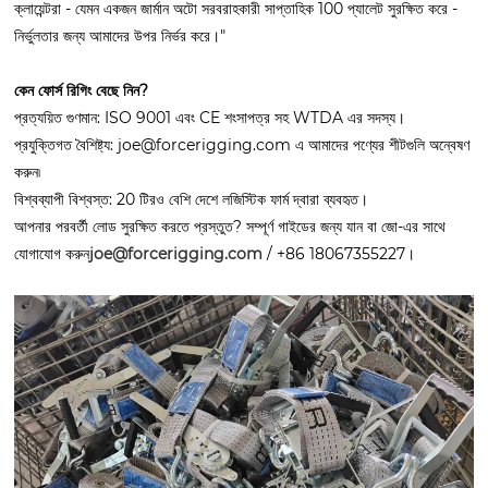
ক্লায়েন্টরা - যেমন একজন জার্মান অটো সরবরাহকারী সাপ্তাহিক 100 প্যালেট সুরক্ষিত করে -
নির্ভুলতার জন্য আমাদের উপর নির্ভর করে।"
কেন ফোর্স রিগিং বেছে নিন?
প্রত্যয়িত গুণমান: ISO 9001 এবং CE শংসাপত্র সহ WTDA এর সদস্য।
প্রযুক্তিগত বৈশিষ্ট্য: joe@forcerigging.com এ আমাদের পণ্যের শীটগুলি অন্বেষণ
করুন৷
বিশ্বব্যাপী বিশ্বস্ত: 20 টিরও বেশি দেশে লজিস্টিক ফার্ম দ্বারা ব্যবহৃত।
আপনার পরবর্তী লোড সুরক্ষিত করতে প্রস্তুত? সম্পূর্ণ গাইডের জন্য যান বা জো-এর সাথে
যোগাযোগ করুন
joe@forcerigging.com
/ +86 18067355227।