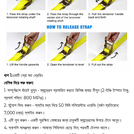
ধাপ 1:
একটি প্রো মত থ্রেডিং
বেসিক দিয়ে শুরু করুন:
1. সম্পূর্ণরূপে র্যাচেট খুলুন - ম্যান্ড্রেল প্রসারিত করতে রিলিজ ক্যাচ টিপুন (2-ইঞ্চি ইস্পাত টাকু,
প্রসার্য শক্তি: 800 MPa)।
2. স্ট্র্যাপ ফিড করুন - স্লটের মধ্য দিয়ে 50 মিমি পলিয়েস্টার ওয়েবিং (ঘর্ষণ প্রতিরোধ:
7,000 চক্র) স্লাইড করুন।
3. এটি লুপ করুন - একটি সুরক্ষিত নোঙ্গরের জন্য চাবুকটি ম্যান্ড্রেলের উপরে টেনে আনুন।
4. স্নাগলি সামঞ্জস্য করুন - সামান্য শিথিলতা ছেড়ে দিন; পরবর্তী টেনশন আসে।