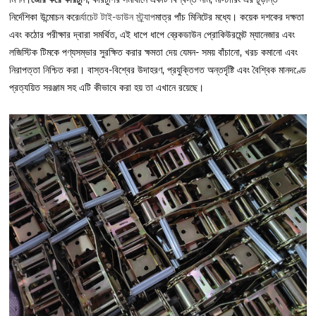
নির্দেশিকা উন্মোচন করে৷
র্যাচেট টাই-ডাউন স্ট্র্যাপ
মাত্র পাঁচ মিনিটের মধ্যে। কয়েক দশকের দক্ষতা
এবং কঠোর পরীক্ষার দ্বারা সমর্থিত, এই ধাপে ধাপে ব্রেকডাউন প্রোকিউরমেন্ট ম্যানেজার এবং
লজিস্টিক টিমকে পণ্যসম্ভার সুরক্ষিত করার ক্ষমতা দেয় যেমন- সময় বাঁচানো, খরচ কমানো এবং
নিরাপত্তা নিশ্চিত করা। বাস্তব-বিশ্বের উদাহরণ, প্রযুক্তিগত অন্তর্দৃষ্টি এবং বৈশ্বিক মানদণ্ডে
প্রত্যয়িত সরঞ্জাম সহ এটি কীভাবে করা হয় তা এখানে রয়েছে।