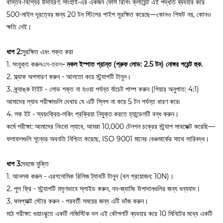
বাস্তব-বিশ্বের উদাহরণ: সাংহাই-এর একজন ফোর্স রিগিং ক্লায়েন্ট এই পদ্ধতি ব্যবহার করে
500-মাইল দূরত্বের জন্য 20 টন স্টিলের পাইপ সুরক্ষিত করেছে—কোনও শিফট নয়, কোনও
ক্ষতি নেই।
ধাপ 2:
সুরক্ষিত এবং শক্ত করা
1. সংযুক্ত করুন
এস-হুকস
- নকল ইস্পাত প্রান্ত (প্রুফ লোড: 2.5 টন) নোঙ্গর পয়েন্ট হুক.
2. স্ল্যাক অপসারণ করুন - আলতো করে স্ট্র্যাপটি টানুন।
3. ক্র্যাঙ্ক টাইট - লোড শক্ত না হওয়া পর্যন্ত র্যাচেট পাম্প করুন (গিয়ার অনুপাত: 4:1)
আমাদের ল্যাব পরীক্ষাগুলি দেখায় যে এটি স্লিপ না করে 5 টন পর্যন্ত ধারণ করে৷
4. লক ইট - স্বয়ংক্রিয়-লকিং প্রক্রিয়া নিযুক্ত করতে হ্যান্ডেলটি বন্ধ করুন।
কর্মে পরীক্ষা: আমাদের নিংবো ল্যাবে, আমরা 10,000 টেনশন চক্রের স্ট্র্যাপ সাবজেক্ট করেছি—
ফলাফলগুলি শূন্যের অবনতি নিশ্চিত করেছে, ISO 9001 মানের বেঞ্চমার্কের সাথে সারিবদ্ধ।
ধাপ 3:
সহজে মুক্তি
1. আনলক করুন - এরগনোমিক রিলিজ ট্যাবটি টানুন (বল প্রয়োজন: 10N)।
2. পুল ফ্রি - স্ট্র্যাপটি মসৃণভাবে স্লাইড করুন, নন-জ্যামিং উপাদানগুলির জন্য ধন্যবাদ।
3. কমপ্যাক্ট স্টোর করুন - পরবর্তী সময়ের জন্য এটি ভাঁজ করুন।
মাঠ পরীক্ষা: গুয়াংঝুতে একটি লজিস্টিক দল এই কৌশলটি ব্যবহার করে 10 মিনিটের মধ্যে একটি