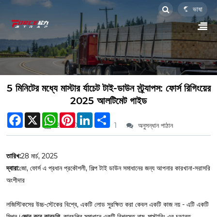
ভাষা
5 মিনিটের মধ্যে মাস্টার র্যাচেট টাই-ডাউন স্ট্র্যাপস: ফোর্স রিগিংয়ের
2025 আলটিমেট গাইড
Facebook
X
WhatsApp
Pinterest
LinkedIn
Share
2025.03.28
1
অনুসন্ধান পাঠান
তারিখ:
28 মার্চ, 2025
দ্বারা:
জো, ফোর্স এ প্রধান প্রকৌশলী, শিল্প টাই ডাউন সমাধানের জন্য আপনার কারখানা-সরাসরি
অংশীদার
লজিস্টিকসের উচ্চ-স্টেকের বিশ্বে, একটি লোড সুরক্ষিত করা কেবল একটি কাজ নয় - এটি একটি
মিশন।
জোর করে কারচুপি
, কারচুপির সমাধানে একটি বিশ্বস্ত নাম, মাস্টারিং এর চূড়ান্ত